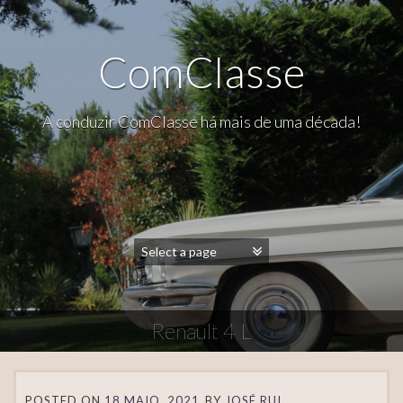
ComClasse
A conduzir ComClasse há mais de uma década!
Renault 4 L
POSTED ON
18 MAIO, 2021
BY
JOSÉ RUI